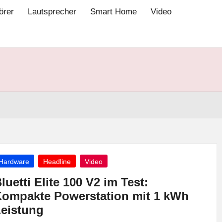
örer
Lautsprecher
Smart Home
Video
osted
Hardware
Headline
Video
luetti Elite 100 V2 im Test:
ompakte Powerstation mit 1 kWh
eistung