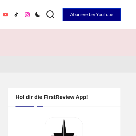
Aboniere bei YouTube
YouTube
TikTok
Instagram
Hol dir die FirstReview App!