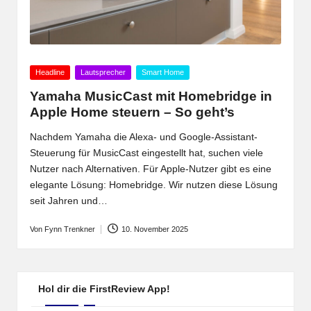
Posted
Headline
Lautsprecher
Smart Home
in
Yamaha MusicCast mit Homebridge in
Apple Home steuern – So geht’s
Nachdem Yamaha die Alexa- und Google-Assistant-
Steuerung für MusicCast eingestellt hat, suchen viele
Nutzer nach Alternativen. Für Apple-Nutzer gibt es eine
elegante Lösung: Homebridge. Wir nutzen diese Lösung
seit Jahren und…
Von
Fynn Trenkner
10. November 2025
Posted
by
Hol dir die FirstReview App!