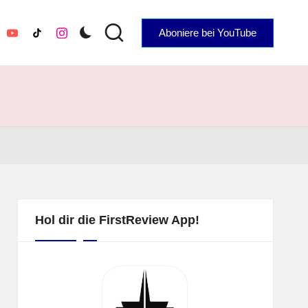
Aboniere bei YouTube
YouTube
TikTok
Instagram
Hol dir die FirstReview App!