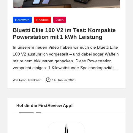
Posted
Hardware
Headline
Video
in
Bluetti Elite 100 V2 im Test: Kompakte
Powerstation mit 1 kWh Leistung
In unserem neuen Video haben wir euch die Bluetti Elite
100 V2 ausführlich vorgestellt – und dabei sogar Waffeln
mit reinem Akkustrom gebacken. Diese Powerstation
verspricht einiges: 1 Kilowattstunde Speicherkapazität…
Von
Fynn Trenkner
14. Januar 2026
Posted
by
Hol dir die FirstReview App!