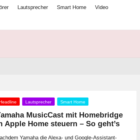
örer
Lautsprecher
Smart Home
Video
osted
Headline
Lautsprecher
Smart Home
amaha MusicCast mit Homebridge
n Apple Home steuern – So geht’s
achdem Yamaha die Alexa- und Google-Assistant-