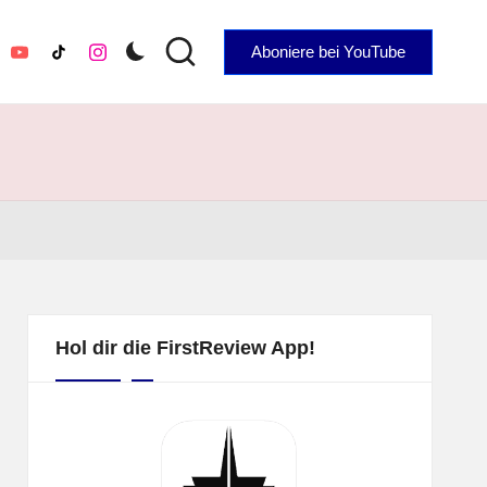
Aboniere bei YouTube
YouTube
TikTok
Instagram
Hol dir die FirstReview App!