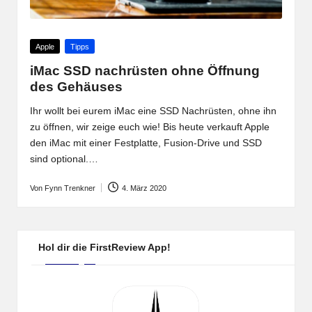
Posted
Apple
Tipps
in
iMac SSD nachrüsten ohne Öffnung
des Gehäuses
Ihr wollt bei eurem iMac eine SSD Nachrüsten, ohne ihn
zu öffnen, wir zeige euch wie! Bis heute verkauft Apple
den iMac mit einer Festplatte, Fusion-Drive und SSD
sind optional.…
Von
Fynn Trenkner
4. März 2020
Posted
by
Hol dir die FirstReview App!