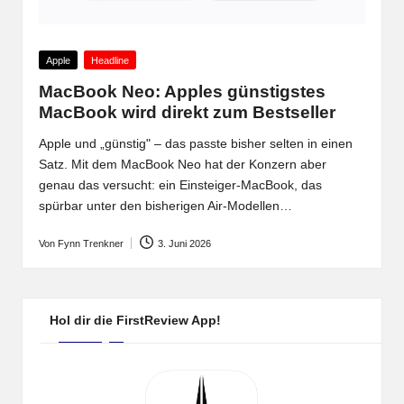
Posted
Apple
Headline
in
MacBook Neo: Apples günstigstes
MacBook wird direkt zum Bestseller
Apple und „günstig" – das passte bisher selten in einen
Satz. Mit dem MacBook Neo hat der Konzern aber
genau das versucht: ein Einsteiger-MacBook, das
spürbar unter den bisherigen Air-Modellen…
Von
Fynn Trenkner
3. Juni 2026
Posted
by
Hol dir die FirstReview App!