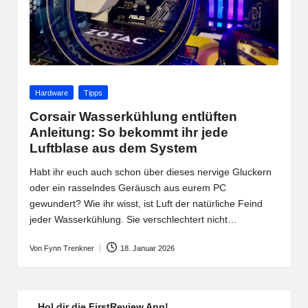
Posted
Hardware
Tipps
in
Corsair Wasserkühlung entlüften
Anleitung: So bekommt ihr jede
Luftblase aus dem System
Habt ihr euch auch schon über dieses nervige Gluckern
oder ein rasselndes Geräusch aus eurem PC
gewundert? Wie ihr wisst, ist Luft der natürliche Feind
jeder Wasserkühlung. Sie verschlechtert nicht…
Von
Fynn Trenkner
18. Januar 2026
Posted
by
Hol dir die FirstReview App!