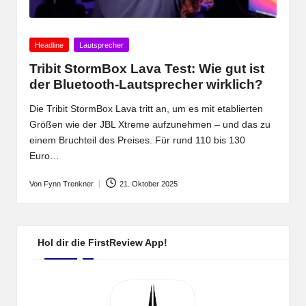
Posted
Headline
Lautsprecher
in
Tribit StormBox Lava Test: Wie gut ist
der Bluetooth-Lautsprecher wirklich?
Die Tribit StormBox Lava tritt an, um es mit etablierten
Größen wie der JBL Xtreme aufzunehmen – und das zu
einem Bruchteil des Preises. Für rund 110 bis 130
Euro…
Von
Fynn Trenkner
21. Oktober 2025
Posted
by
Hol dir die FirstReview App!