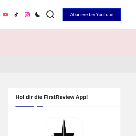
Aboniere bei YouTube
YouTube
TikTok
Instagram
Hol dir die FirstReview App!