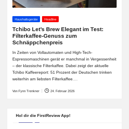
Posted
Haushaltsgeräte
Headline
in
Tchibo Let’s Brew Elegant im Test:
Filterkaffee-Genuss zum
Schnäppchenpreis
In Zeiten von Vollautomaten und High-Tech-
Espressomaschinen gerät er manchmal in Vergessenheit
– der klassische Filterkaffee. Dabei zeigt der aktuelle
Tchibo Kaffeereport: 51 Prozent der Deutschen trinken
weiterhin am liebsten Filterkaffee.…
Von
Fynn Trenkner
24. Februar 2026
Posted
by
Hol dir die FirstReview App!