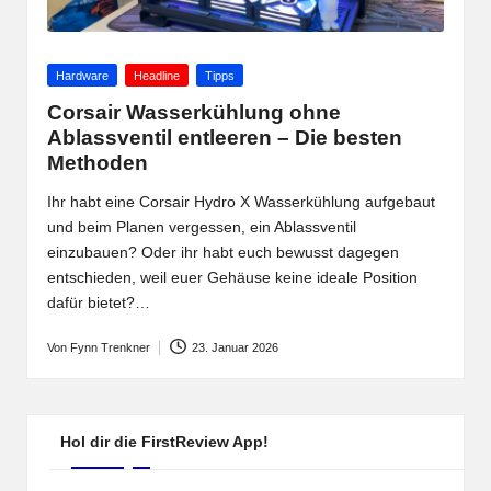
Posted
Hardware
Headline
Tipps
in
Corsair Wasserkühlung ohne
Ablassventil entleeren – Die besten
Methoden
Ihr habt eine Corsair Hydro X Wasserkühlung aufgebaut
und beim Planen vergessen, ein Ablassventil
einzubauen? Oder ihr habt euch bewusst dagegen
entschieden, weil euer Gehäuse keine ideale Position
dafür bietet?…
Von
Fynn Trenkner
23. Januar 2026
Posted
by
Hol dir die FirstReview App!