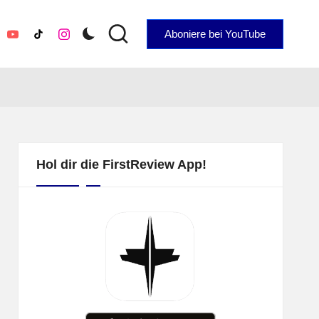
Aboniere bei YouTube
YouTube
TikTok
Instagram
Hol dir die FirstReview App!