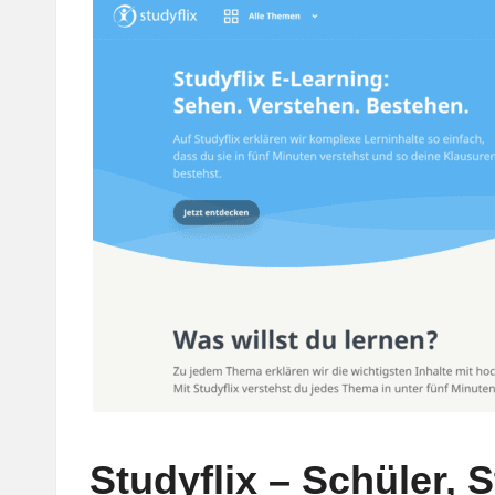
w
Studyflix – Schüler,