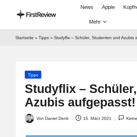
News
Apple
Kopfh
Mehr
F
Technik‑News,
Tests
ir
Startseite
»
Tipps
»
Studyflix – Schüler, Studenten und Azubis 
&
s
clevere
Kaufempfehlungen:
t
Alles
Posted
Tipps
R
zu
in
Studyflix – Schüler
Apple,
e
Smart‑Home,
Azubis aufgepasst!
v
Kopfhörern
&
i
Von
Daniel Denk
15. März 2021
Kein
Posted
Co.
by
e