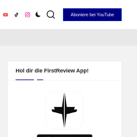
Aboniere bei YouTube
YouTube
TikTok
Instagram
Hol dir die FirstReview App!