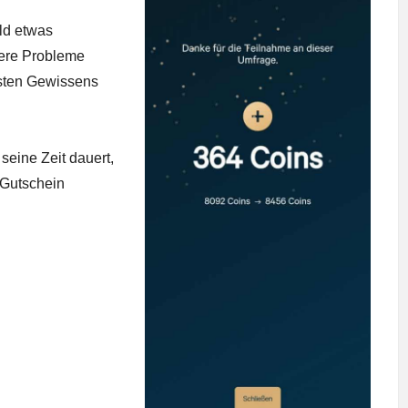
eld etwas
tere Probleme
esten Gewissens
seine Zeit dauert,
 Gutschein