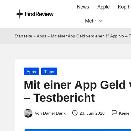
News
Apple
Kopfh
Mehr
F
Technik‑News,
Tests
ir
Startseite
»
Apps
»
Mit einer App Geld verdienen !? Appinio – T
&
s
clevere
Kaufempfehlungen:
t
Alles
Posted
Apps
Tipps
R
zu
in
Mit einer App Geld 
Apple,
e
Smart‑Home,
– Testbericht
v
Kopfhörern
&
i
Von
Daniel Denk
23. Juni 2020
Keine
Posted
Co.
by
e