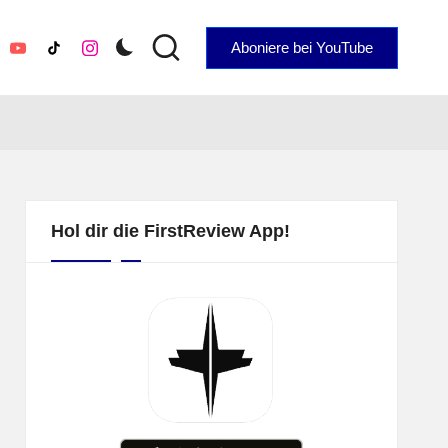
Aboniere bei YouTube
YouTube
TikTok
Instagram
Hol dir die FirstReview App!