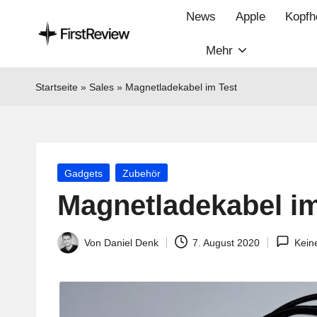
News
Apple
Kopfh
Mehr
F
Technik‑News,
Tests
ir
Startseite
»
Sales
»
Magnetladekabel im Test
&
s
clevere
Kaufempfehlungen:
t
Alles
Posted
Gadgets
Zubehör
R
zu
in
Magnetladekabel im
Apple,
e
Smart‑Home,
v
Von
Daniel Denk
7. August 2020
Kein
Kopfhörern
Posted
&
by
i
Co.
e