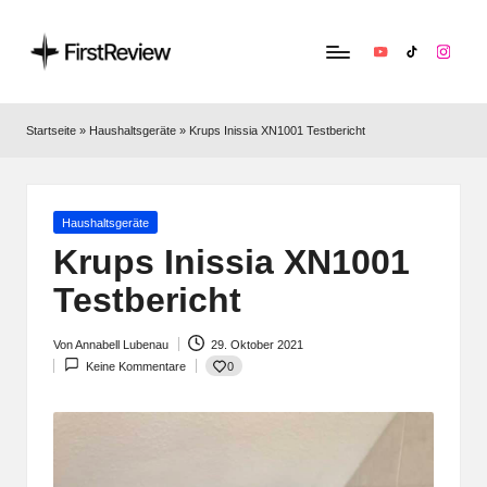
YouTube
TikTok
Instag
F
Technik‑News,
Tests
ir
Startseite
»
Haushaltsgeräte
»
Krups Inissia XN1001 Testbericht
&
s
clevere
Kaufempfehlungen:
t
Alles
Posted
Haushaltsgeräte
R
zu
in
Krups Inissia XN1001
Apple,
e
Testbericht
Smart‑Home,
v
Kopfhörern
&
Von
Annabell Lubenau
29. Oktober 2021
i
Posted
Co.
0
Keine Kommentare
by
e
w