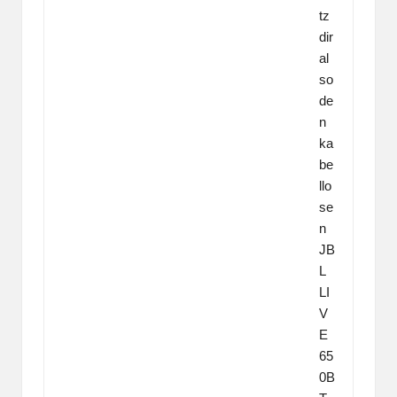
tz
dir
al
so
de
n
ka
be
llo
se
n
JB
L
LI
V
E
65
0B