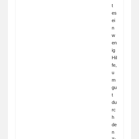
t
es
ei
n
w
en
ig
Hil
fe,
u
m
gu
t
du
rc
h
de
n