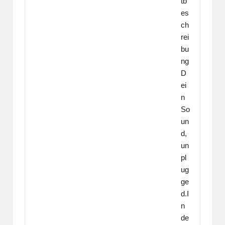
tb
es
ch
rei
bu
ng
D
ei
n
So
un
d,
un
pl
ug
ge
d.I
n
de