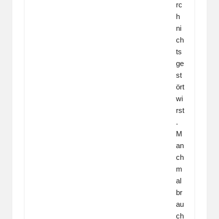
rc
h
ni
ch
ts
ge
st
ört
wi
rst
.
M
an
ch
m
al
br
au
ch