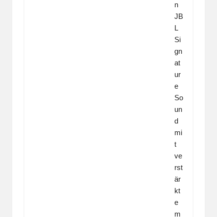
n
JB
L
Si
gn
at
ur
e
So
un
d
mi
t
ve
rst
är
kt
e
m