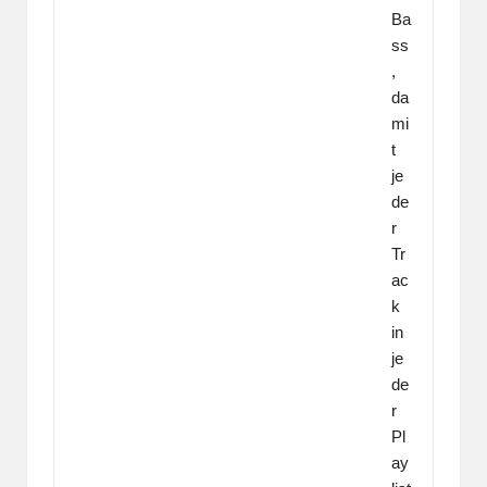
Ba
ss
,
da
mi
t
je
de
r
Tr
ac
k
in
je
de
r
Pl
ay