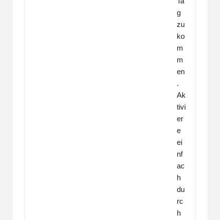
Ta
g
zu
ko
m
m
en
.
Ak
tivi
er
e
ei
nf
ac
h
du
rc
h