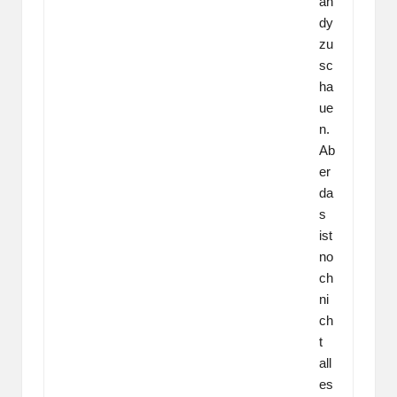
an
dy
zu
sc
ha
ue
n.
Ab
er
da
s
ist
no
ch
ni
ch
t
all
es