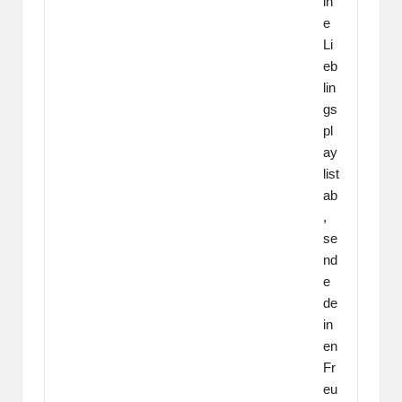
in
e
Li
eb
lin
gs
pl
ay
list
ab
,
se
nd
e
de
in
en
Fr
eu