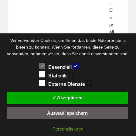
.
D
u
pr
ofi
tie
Wir verwenden Cookies, um Ihnen das beste Nutzererlebnis
rst
bieten zu können. Wenn Sie fortfahren, diese Seite zu
vo
verwenden, nehmen wir an, dass Sie damit einverstanden sind.
n
Essenziell
bi
s
Statistik
zu
Externe Dienste
30
St
✓ Akzeptieren
un
de
Auswahl speichern
n
(2
Personalisieren
0