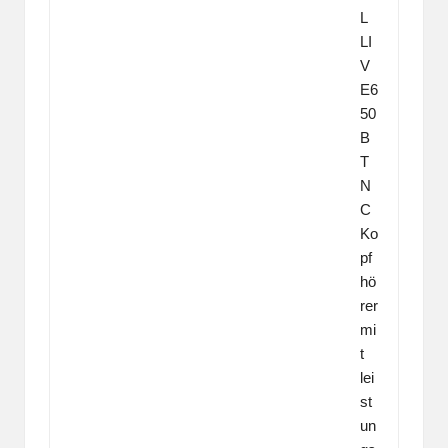
L
LI
V
E6
50
B
T
N
C
Ko
pf
hö
rer
mi
t
lei
st
un