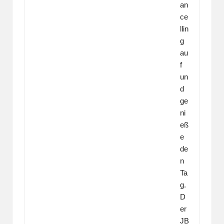
an
ce
llin
g
au
f
un
d
ge
ni
eß
e
de
n
Ta
g.
D
er
JB