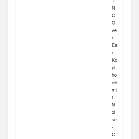
T
N
C
O
ve
r-
Ea
r-
Ko
pf
hö
rer
mi
t
N
oi
se
-
C