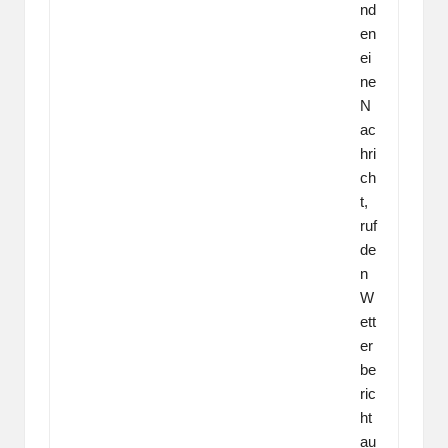
nd
en
ei
ne
N
ac
hri
ch
t,
ruf
de
n
W
ett
er
be
ric
ht
au