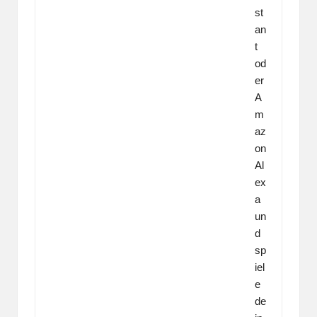
st
an
t
od
er
A
m
az
on
Al
ex
a
un
d
sp
iel
e
de