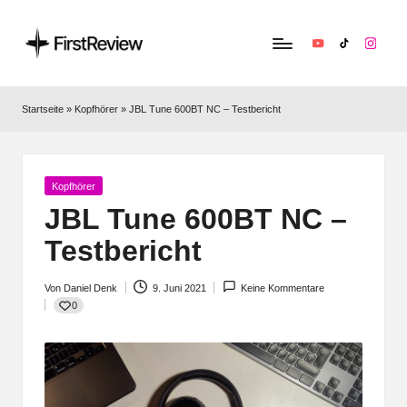
YouTube
TikTok
Instag
F
Technik‑News,
Tests
ir
Startseite
»
Kopfhörer
»
JBL Tune 600BT NC – Testbericht
&
s
clevere
Kaufempfehlungen:
t
Alles
Posted
Kopfhörer
R
zu
in
JBL Tune 600BT NC –
Apple,
e
Testbericht
Smart‑Home,
v
Kopfhörern
&
Von
Daniel Denk
9. Juni 2021
Keine Kommentare
i
Posted
0
Co.
by
e
w