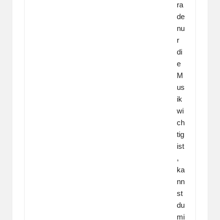
ra
de
nu
r
di
e
M
us
ik
wi
ch
tig
ist
,
ka
nn
st
du
mi