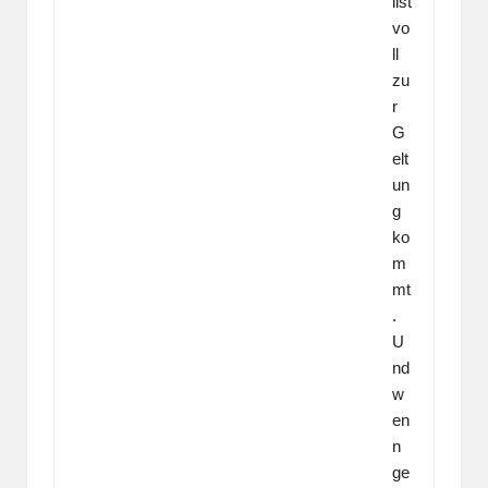
list
vo
ll
zu
r
G
elt
un
g
ko
m
mt
.
U
nd
w
en
n
ge