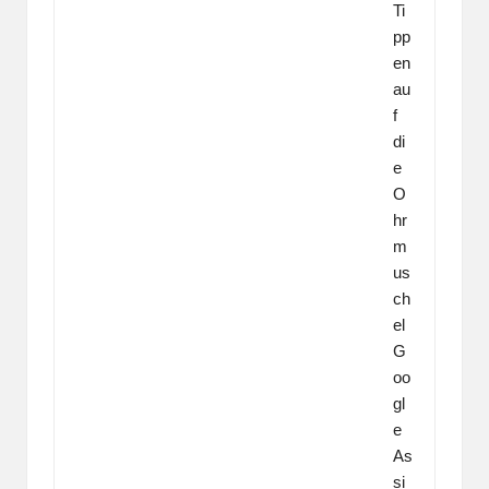
Ti
pp
en
au
f
di
e
O
hr
m
us
ch
el
G
oo
gl
e
As
si