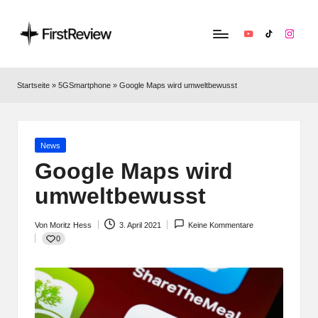
YouTube
TikTok
Instag
F
Technik‑News,
Tests
ir
Startseite
»
5GSmartphone
»
Google Maps wird umweltbewusst
&
s
clevere
Kaufempfehlungen:
t
Alles
Posted
News
R
zu
in
Google Maps wird
Apple,
e
umweltbewusst
Smart‑Home,
v
Kopfhörern
&
Von
Moritz Hess
3. April 2021
Keine Kommentare
i
Posted
0
Co.
by
e
w