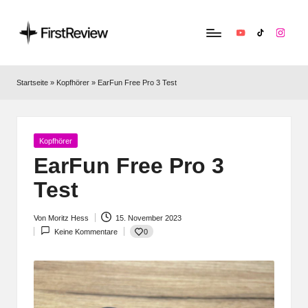
YouTube
TikTok
Instag
F
Technik‑News,
Tests
ir
Startseite
»
Kopfhörer
»
EarFun Free Pro 3 Test
&
s
clevere
Kaufempfehlungen:
t
Alles
Posted
Kopfhörer
R
zu
in
EarFun Free Pro 3
Apple,
e
Test
Smart‑Home,
v
Kopfhörern
&
Von
Moritz Hess
15. November 2023
i
Posted
Co.
0
Keine Kommentare
by
e
w