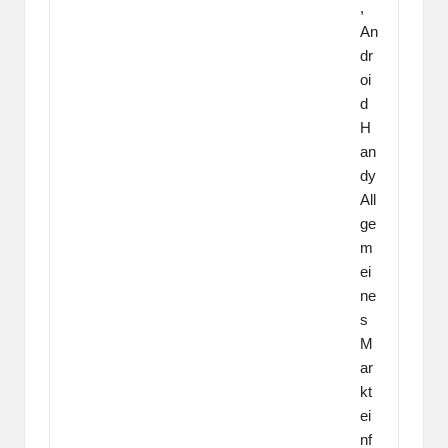
,
An
dr
oi
d
H
an
dy
All
ge
m
ei
ne
s
M
ar
kt
ei
nf