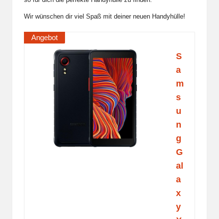
Wir wünschen dir viel Spaß mit deiner neuen Handyhülle!
Angebot
S
a
m
s
u
n
g
G
al
a
x
y