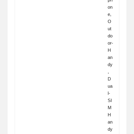
on
e,
O
ut
do
or-
H
an
dy
,
D
ua
l-
SI
M
H
an
dy