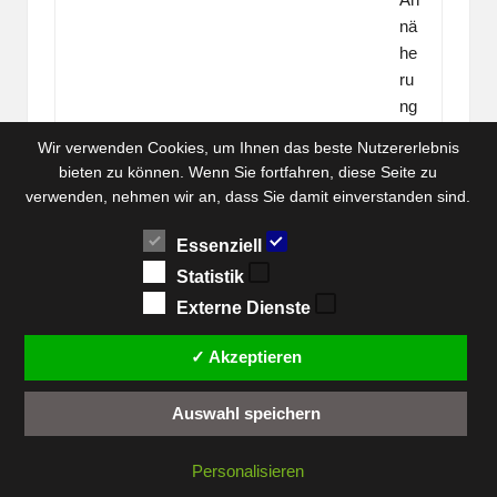
nä
he
ru
ng
ss
Wir verwenden Cookies, um Ihnen das beste Nutzererlebnis
en
bieten zu können. Wenn Sie fortfahren, diese Seite zu
so
verwenden, nehmen wir an, dass Sie damit einverstanden sind.
r,
M
Essenziell
ag
Statistik
ne
Externe Dienste
to
m
✓ Akzeptieren
et
er,
Auswahl speichern
Fi
ng
Personalisieren
er