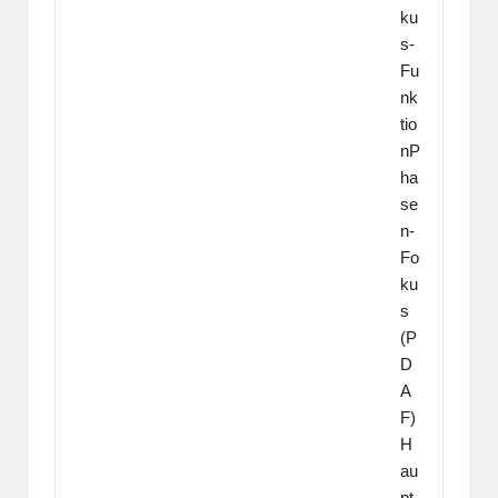
ku
s-
Fu
nk
tio
nP
ha
se
n-
Fo
ku
s
(P
D
A
F)
H
au
pt