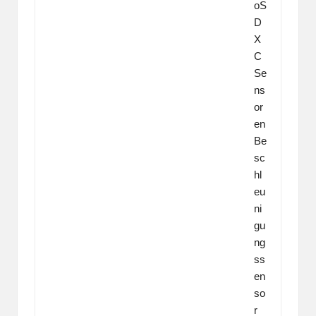
oS
D
X
C
Se
ns
or
en
Be
sc
hl
eu
ni
gu
ng
ss
en
so
r