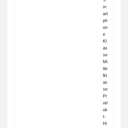
m
art
ph
on
e
Kl
as
se
Mi
tte
lkl
as
se
Pr
od
uk
t-
Hi