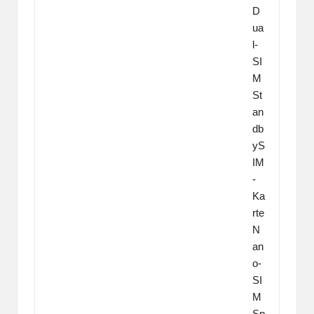
D
ua
l-
SI
M
St
an
db
yS
IM
-
Ka
rte
N
an
o-
SI
M
Sp