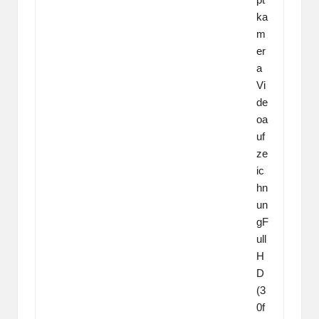
ka
m
er
a
Vi
de
oa
uf
ze
ic
hn
un
gF
ull
H
D
(3
0f