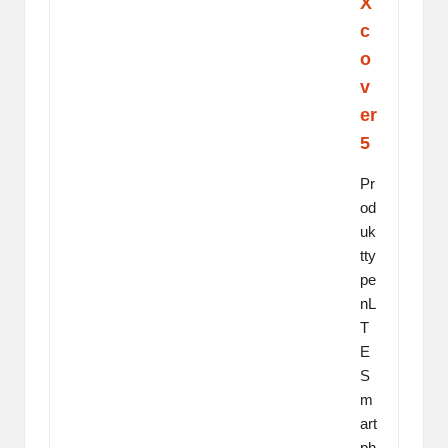
X
c
o
v
er
5
Pr
od
uk
tty
pe
nL
T
E
S
m
art
ph