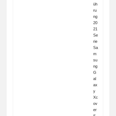
üh
ru
ng
20
21
Se
rie
Sa
m
su
ng
G
al
ax
y
Xc
ov
er
S