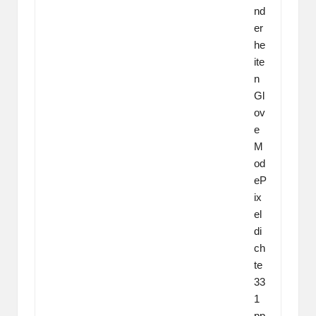
nd
er
he
ite
n
Gl
ov
e
M
od
eP
ix
el
di
ch
te
33
1
pp