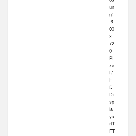
un
g1
.6
00
x
72
0
Pi
xe
l /
H
D
Di
sp
la
ya
rtT
FT