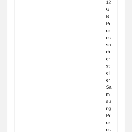
12
G
B
Pr
oz
es
so
rh
er
st
ell
er
Sa
m
su
ng
Pr
oz
es