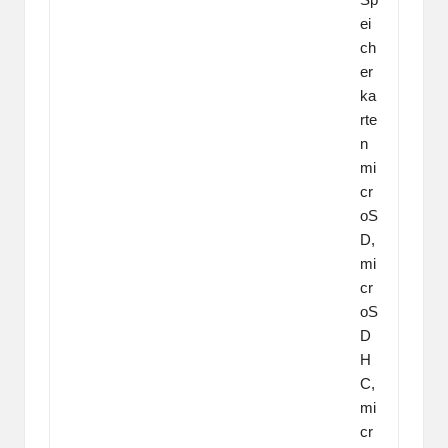
ei
ch
er
ka
rte
n
mi
cr
oS
D,
mi
cr
oS
D
H
C,
mi
cr