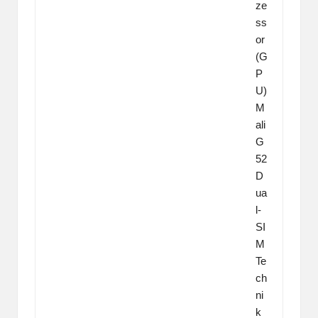
ze
ss
or
(G
P
U)
M
ali
G
52
D
ua
l-
SI
M
Te
ch
ni
k